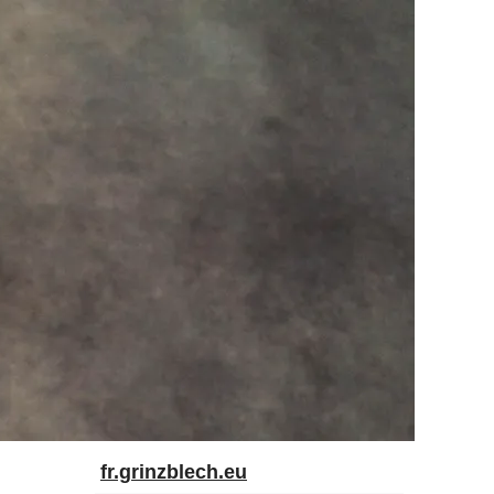
fr.grinzblech.eu